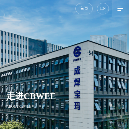
首页
EN
走进CBWEE
ABOUT CBWEE