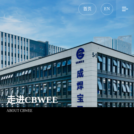
首页
EN
走进CBWEE
ABOUT CBWEE